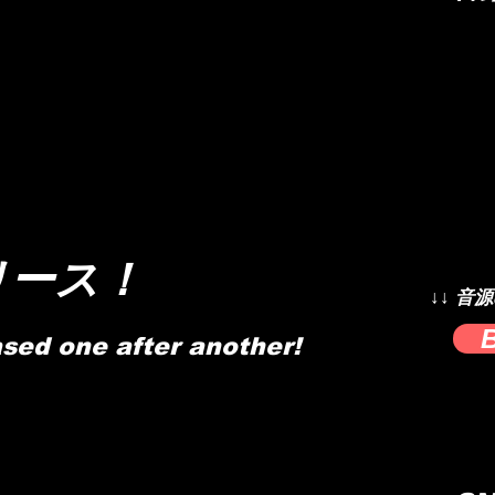
リース！
↓↓ 音
sed one after another!