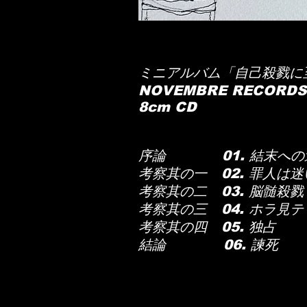
ミニアルバム「自己殺戮に
NOVEMBRE RECORDS
​8cm CD
序論 01. 結末への
考察其の一 02. 罪人は迷
考察其の二 03. 脳髄殺戮
考察其の三 04. ホラ見テ
考察其の四 05. 独占
結論 06. 諫死