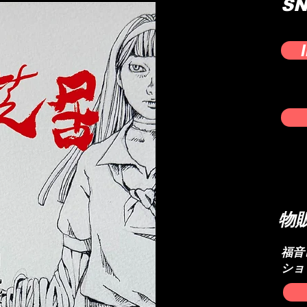
S
物
​福
ショ