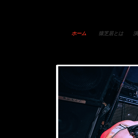
ホーム
猿芝居とは
演