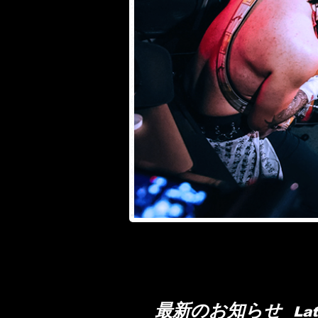
猿芝居 sarushibai 猿芝居 sau481 猿
最新のお知らせ
La