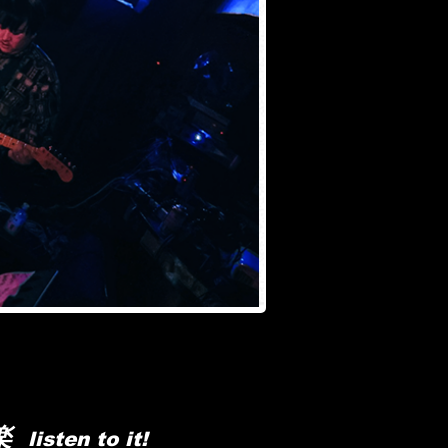
au481 猿芝居​ sarushibai 猿芝居
楽
listen to it!