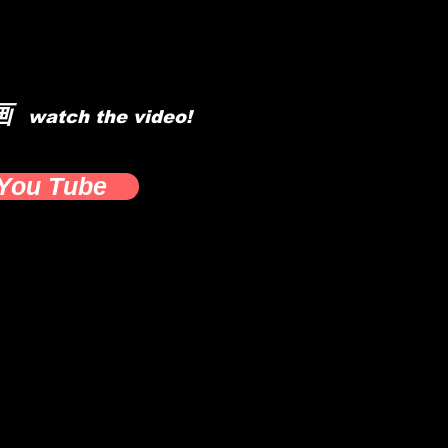
画
watch the video​!
You Tube