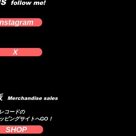
NS
follow me​!
Instagram
X
販
Merchandise sales
音レコードの
ッピングサイトへGO！
SHOP