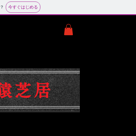
今すぐはじめる
？
猿芝居