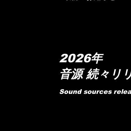
​2026年
音源 続々リ
Sound sources relea