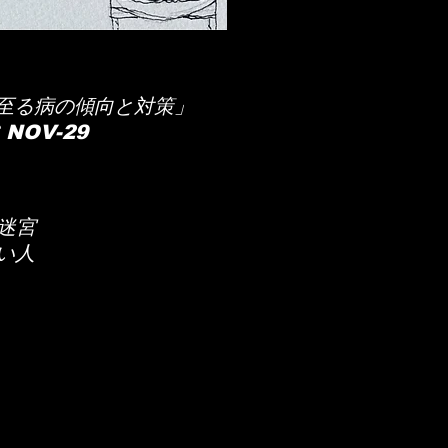
至る病の傾向と対策」
 NOV-29
迷宮
い人